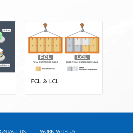
FCL & LCL
ONTACT US
WORK WITH US