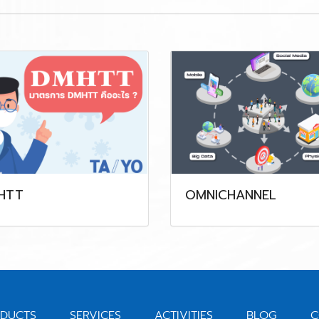
HTT
OMNICHANNEL
DUCTS
SERVICES
ACTIVITIES
BLOG
C